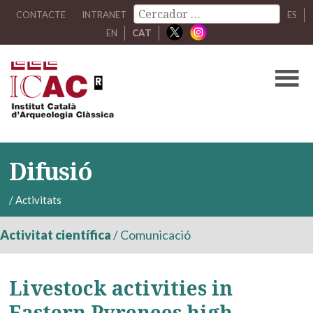
CONTACTE
INTRANET
ES
EN
CAT
Difusió
/
Activitats
Activitat científica
/
Comunicació
Livestock activities in
Eastern Pyrenees high