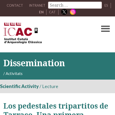
CONTACT
INTRANET
ES
EN
CAT
Dissemination
/
Activitats
Scientific Activity
/
Lecture
Los pedestales tripartitos de
Tarraco. Una primera