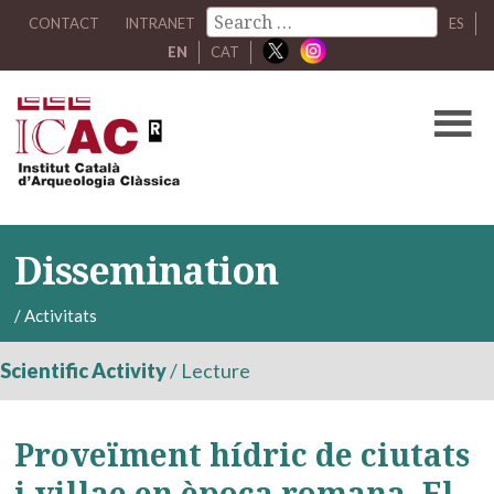
CONTACT
INTRANET
ES
EN
CAT
Dissemination
/
Activitats
Scientific Activity
/
Lecture
Proveïment hídric de ciutats
i villae en època romana. El