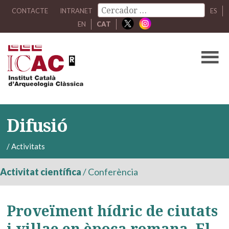
CONTACTE
INTRANET
ES
EN
CAT
Difusió
/
Activitats
Activitat científica
/
Conferència
Proveïment hídric de ciutats
i villae en època romana. El