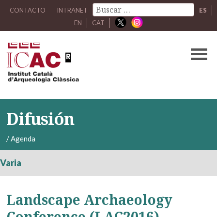
CONTACTO
INTRANET
ES
EN
CAT
Difusión
/
Agenda
Varia
Landscape Archaeology
Conference (LAC2016)