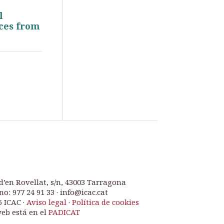
l
nces from
d’en Rovellat, s/n, 43003 Tarragona
no: 977 24 91 33 · info@icac.cat
6 ICAC ·
Aviso legal
·
Política de cookies
web está en el
PADICAT