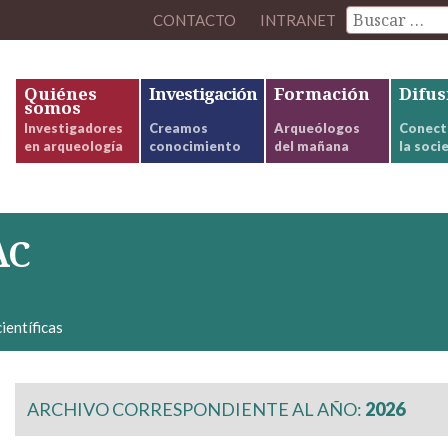
CONTACTO
INTRANET
Quiénes
Investigación
Formación
Difus
somos
Investigadores
Creamos
Arqueólogos
Conect
en arqueología
conocimiento
del mañana
la soci
AC
ientíficas
ARCHIVO CORRESPONDIENTE AL AÑO:
2026