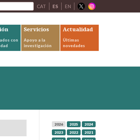
CAT
ES
EN
ión
Servicios
Actualidad
ados con
Apoyo a la
Últimas
edad
investigación
novedades
2026
2025
2024
2023
2022
2021