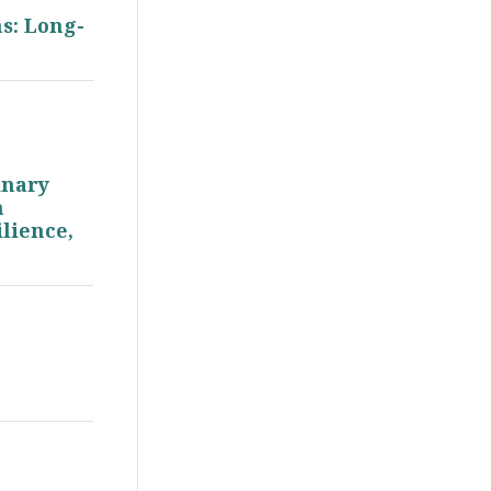
s: Long-
inary
n
ilience,