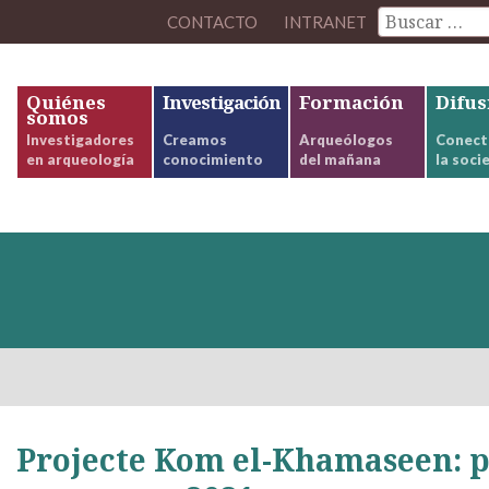
CONTACTO
INTRANET
Quiénes
Investigación
Formación
Difus
somos
Investigadores
Creamos
Arqueólogos
Conect
en arqueología
conocimiento
del mañana
la soci
Projecte Kom el-Khamaseen: p