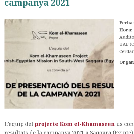
campanya 2021
Fecha:
Hora:
Auditor
UAB (C
Cerdan
Organ
L’equip del
projecte Kom el-Khamaseen
us conv
resultats de la campanya 2021 a Saqqara (Egipte)