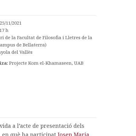
25/11/2021
17 h
i de la Facultat de Filosofia i Lletres de la
ampus de Bellaterra)
yola del Vallès
iza:
Projecte Kom el-Khamaseen, UAB
ida a l’acte de presentació dels
, en què ha participat
Josep Maria