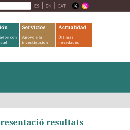
ES
EN
CAT
ión
Servicios
Actualidad
ados con
Apoyo a la
Últimas
edad
investigación
novedades
resentació resultats