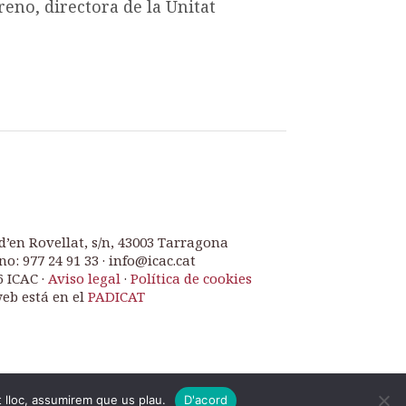
eno, directora de la Unitat
d’en Rovellat, s/n, 43003 Tarragona
no: 977 24 91 33 · info@icac.cat
6 ICAC ·
Aviso legal
·
Política de cookies
web está en el
PADICAT
t lloc, assumirem que us plau.
D'acord