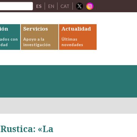
ES
EN
CAT
ión
Servicios
Actualidad
ados con
Apoyo a la
Últimas
edad
investigación
novedades
Rustica: «La