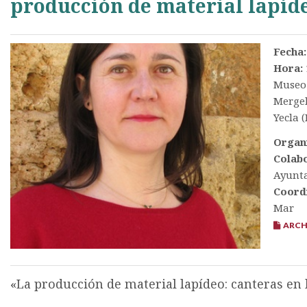
producción de material lapíd
Fecha:
Hora:
Museo 
Mergel
Yecla 
Organ
Colab
Ayunta
Coord
Mar
ARCHI
«La producción de material lapídeo: canteras en l