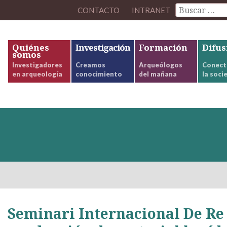
CONTACTO
INTRANET
Quiénes
Investigación
Formación
Difus
somos
Investigadores
Creamos
Arqueólogos
Conect
en arqueología
conocimiento
del mañana
la soci
Seminari Internacional De Re 