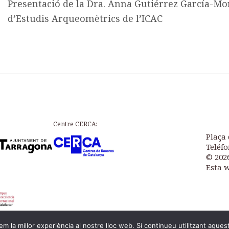
Presentació de la Dra. Anna Gutiérrez García-Mor
d’Estudis Arqueomètrics de l’ICAC
Centre CERCA:
Plaça 
Teléfo
© 202
Esta 
m la millor experiència al nostre lloc web. Si continueu utilitzant aques