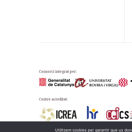
Consorci integrat per:
Centre acreditat:
Utilitzem cookies per garantir que us done