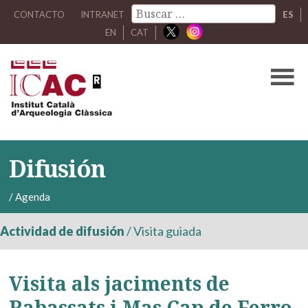
CONTACTO
INTRANET
ES
EN
CAT
Difusión
/
Agenda
Actividad de difusión
/
Visita guiada
Visita als jaciments de
Rabassats i Mas Cap de Ferro