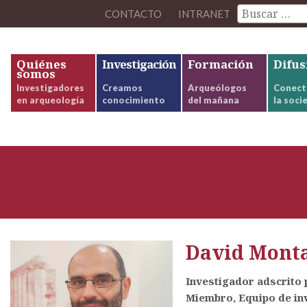
CONTACTO
INTRANET
Quiénes
Investigación
Formación
Difus
somos
Investigadores
Creamos
Arqueólogos
Conect
en arqueología
conocimiento
del mañana
la soci
David Monta
Investigador adscrito 
Miembro, Equipo de inv