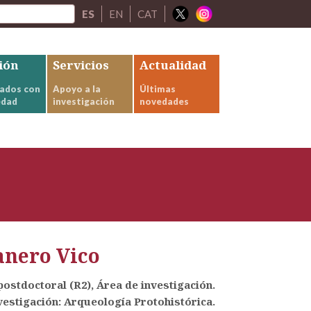
ES
EN
CAT
ión
Servicios
Actualidad
ados con
Apoyo a la
Últimas
edad
investigación
novedades
nero Vico
postdoctoral (R2), Área de investigación.
estigación: Arqueología Protohistórica.