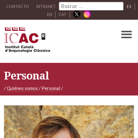
CONTACTO
INTRANET
ES
EN
CAT
Personal
/
Quiénes somos
/
Personal
/