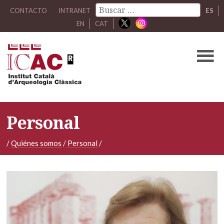
CONTACTO
INTRANET
ES
EN
CAT
Personal
/
Quiénes somos
/
Personal
/