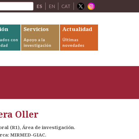
ES
EN
CAT
ión
Servicios
Actualidad
ados con
Apoyo a la
Últimas
edad
investigación
novedades
ra Oller
ral (R1), Área de investigación.
erca: MIRMED-GIAC.