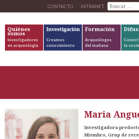
CONTACTO
INTRANET
Quiénes
Investigación
Formación
Difus
somos
Investigadores
Creamos
Arqueólogos
Conect
en arqueología
conocimiento
del mañana
la soci
Maria Angue
Investigadora predocto
Miembro, Grup de rec