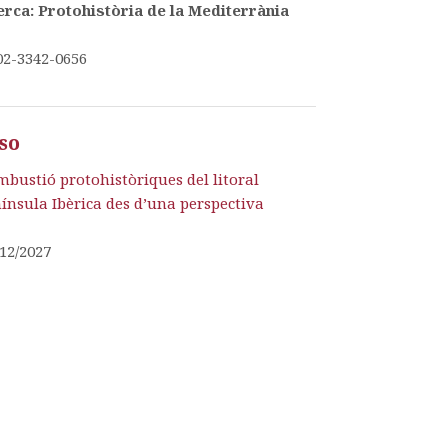
rca: Protohistòria de la Mediterrània
02-3342-0656
so
mbustió protohistòriques del litoral
ínsula Ibèrica des d’una perspectiva
/12/2027