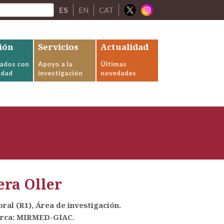
ES
EN
CAT
ión
Servicios
Actualidad
ados con
Apoyo a la
Últimas
edad
investigación
novedades
ra Oller
ral (R1), Área de investigación.
erca: MIRMED-GIAC.