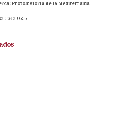
rca: Protohistòria de la Mediterrània
02-3342-0656
zados