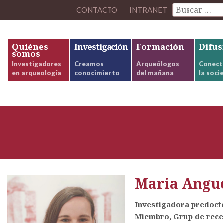
CONTACTO
INTRANET
Quiénes
Investigación
Formación
Difus
somos
Investigadores
Creamos
Arqueólogos
Conect
en arqueología
conocimiento
del mañana
la soci
Maria Angue
Investigadora predocto
Miembro, Grup de rec