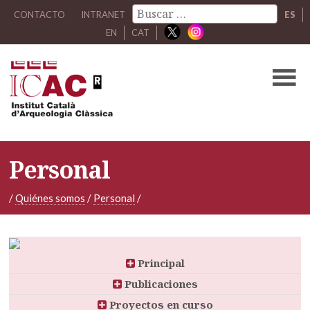
CONTACTO
INTRANET
ES
EN
CAT
Personal
/
Quiénes somos
/
Personal
/
Principal
Publicaciones
Proyectos en curso