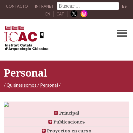
CONTACTO
INTRANET
ES
EN
CAT
Personal
/
Quiénes somos
/
Personal
/
Principal
Publicaciones
Proyectos en curso