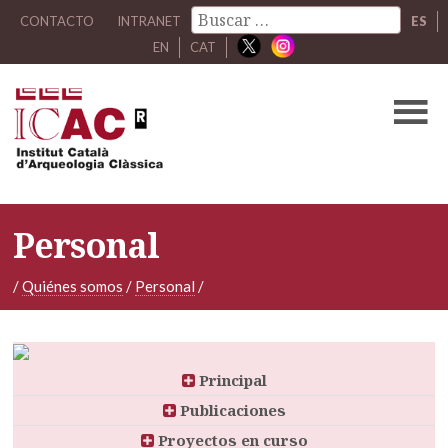
CONTACTO
INTRANET
ES
EN
CAT
Personal
/
Quiénes somos
/
Personal
/
Principal
Publicaciones
Proyectos en curso