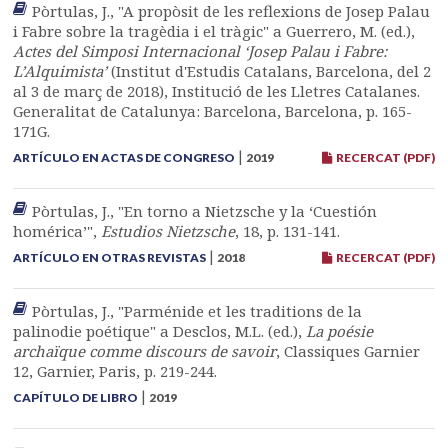
Pòrtulas, J., "A propòsit de les reflexions de Josep Palau
i Fabre sobre la tragèdia i el tràgic" a Guerrero, M. (ed.),
Actes del Simposi Internacional ‘Josep Palau i Fabre:
L’Alquimista’
(Institut d'Estudis Catalans, Barcelona, del 2
al 3 de març de 2018), Institució de les Lletres Catalanes.
Generalitat de Catalunya: Barcelona, Barcelona, p. 165-
171G.
|
ARTÍCULO EN ACTAS DE CONGRESO
2019
RECERCAT (PDF)
Pòrtulas, J., "En torno a Nietzsche y la ‘Cuestión
homérica’",
Estudios Nietzsche
, 18, p. 131-141.
|
ARTÍCULO EN OTRAS REVISTAS
2018
RECERCAT (PDF)
Pòrtulas, J., "Parménide et les traditions de la
palinodie poétique" a Desclos, M.L. (ed.),
La poésie
archaïque comme discours de savoir
, Classiques Garnier
12, Garnier, Paris, p. 219-244.
|
CAPÍTULO DE LIBRO
2019