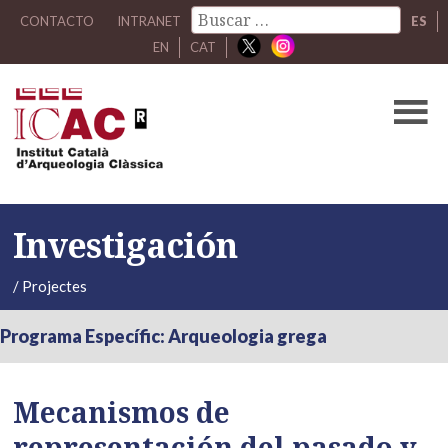
CONTACTO
INTRANET
ES
EN
CAT
Investigación
/
Projectes
Programa Específic: Arqueologia grega
Mecanismos de
representación del pasado y