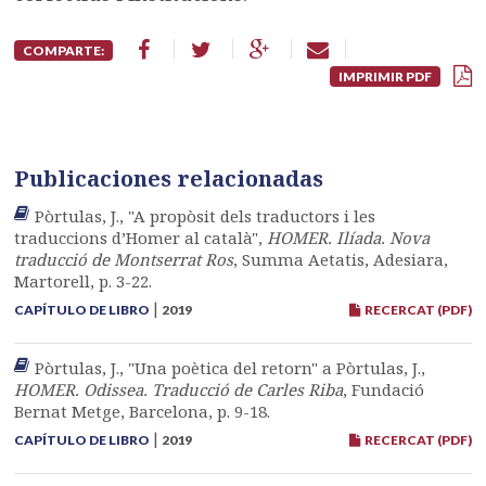
COMPARTE:
IMPRIMIR PDF
Publicaciones relacionadas
Pòrtulas, J., "A propòsit dels traductors i les
traduccions d’Homer al català",
HOMER. Ilíada. Nova
traducció de Montserrat Ros
, Summa Aetatis, Adesiara,
Martorell, p. 3-22.
|
CAPÍTULO DE LIBRO
2019
RECERCAT (PDF)
Pòrtulas, J., "Una poètica del retorn" a Pòrtulas, J.,
HOMER. Odissea. Traducció de Carles Riba
, Fundació
Bernat Metge, Barcelona, p. 9-18.
|
CAPÍTULO DE LIBRO
2019
RECERCAT (PDF)