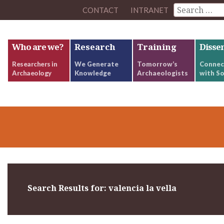
CONTACT
INTRANET
Who are we?
Research
Training
Disse
Researchers in
We Generate
Tomorrow’s
Connec
Archaeology
Knowledge
Archaeologists
with So
Search Results for: valencia la vella