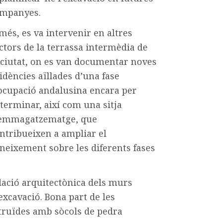
mpanyes.
més, es va intervenir en altres
ctors de la terrassa intermèdia de
 ciutat, on es van documentar noves
idències aïllades d’una fase
ocupació andalusina encara per
terminar, així com una sitja
emmagatzematge, que
ntribueixen a ampliar el
neixement sobre les diferents fases
idació arquitectònica dels murs
excavació. Bona part de les
truïdes amb sòcols de pedra