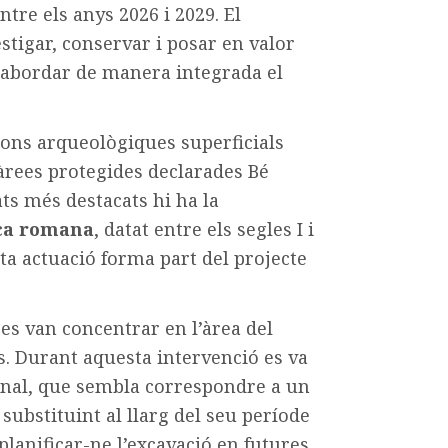
ntre els anys 2026 i 2029. El
stigar, conservar i posar en valor
 d’abordar de manera integrada el
ions arqueològiques superficials
n àrees protegides declarades Bé
ats més destacats hi ha la
ca romana
, datat entre els segles I i
esta actuació forma part del projecte
s es van concentrar en l’àrea del
s. Durant aquesta intervenció es va
sanal, que sembla correspondre a un
substituint al llarg del seu període
lanificar-ne l’excavació en futures