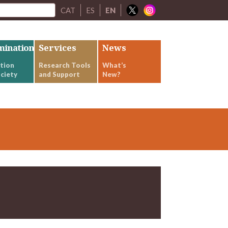
CAT
ES
EN
mination
Services
News
tion
Research Tools
What’s
ciety
and Support
New?