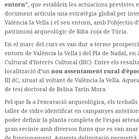
entorn”
, que estableix les actuacions previstes e
document articula una estratègia global per inve
València la Vella i el seu entorn, amb l’objectiu
patrimoni arqueològic de Riba-roja de Túria.
En el marc del curs es van dur a terme prospecc
entorn de València la Vella i del Pla de Nadal, e
Cultural d’Interès Cultural (BIC). Entre els result
localització d’un
nou assentament rural d’èpo
III dC, situat al voltant de València la Vella. Aqu
de tesi doctoral de Belisa Tarín Mora.
Pel que fa a l’excavació arqueològica, els treball
taller de vidre identificat en campanyes anterior
poder definir la planta completa de l’espai arte
gran recinte amb diversos forns que es van anar 
de funcionament. Aquesta delimitació permetrà p