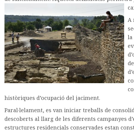
ca
A 
se
la
ev
d’
de
d’
co
co
històriques d’ocupació del jaciment.
Paral·lelament, es van iniciar treballs de consol
descoberts al llarg de les diferents campanyes d’
estructures residencials conservades estan cons