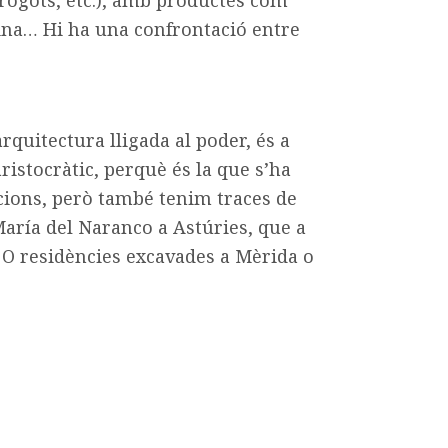
 Xina… Hi ha una confrontació entre
arquitectura lligada al poder, és a
aristocràtic, perquè és la que s’ha
acions, però també tenim traces de
María del Naranco a Astúries, que a
s. O residències excavades a Mèrida o