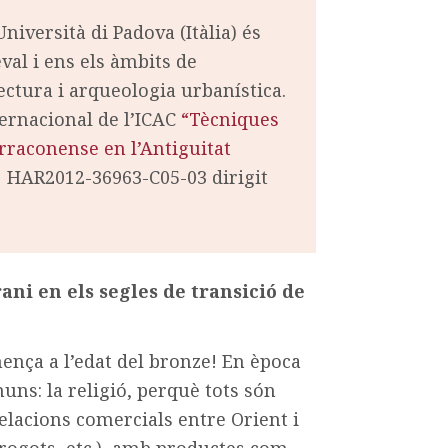
iversità di Padova (Itàlia) és
val i ens els àmbits de
ectura i arqueologia urbanística.
ternacional de l’ICAC
“Tècniques
arraconense en l’Antiguitat
al HAR2012-36963-C05-03 dirigit
ni en els segles de transició de
mença a l’edat del bronze! En època
s: la religió, perquè tots són
relacions comercials entre Orient i
trogots, etc.), amb productes com