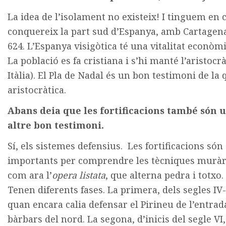
La idea de l’isolament no existeix! I tinguem en
conquereix la part sud d’Espanya, amb Cartagena d
624. L’Espanya visigòtica té una vitalitat econòmi
La població es fa cristiana i s’hi manté l’aristoc
Itàlia). El Pla de Nadal és un bon testimoni de la q
aristocràtica.
Abans deia que les fortificacions també són 
altre bon testimoni.
Sí, els sistemes defensius. Les fortificacions són
importants per comprendre les tècniques muràr
com ara l’
opera listata
, que alterna pedra i totxo.
Tenen diferents fases. La primera, dels segles IV-
quan encara calia defensar el Pirineu de l’entrad
bàrbars del nord. La segona, d’inicis del segle VI