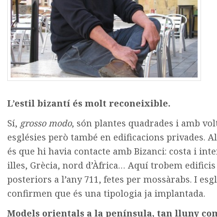
L’estil bizantí és molt reconeixible.
Sí,
grosso modo
, són plantes quadrades i amb volt
esglésies però també en edificacions privades. A
és que hi havia contacte amb Bizanci: costa i inte
illes, Grècia, nord d’Àfrica… Aquí trobem edificis
posteriors a l’any 711, fetes per mossàrabs. I esg
confirmen que és una tipologia ja implantada.
Models orientals a la península, tan lluny c