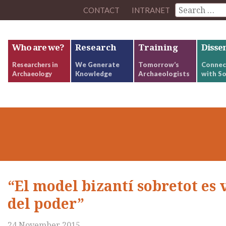
CONTACT
INTRANET
Who are we?
Research
Training
Disse
Researchers in
We Generate
Tomorrow’s
Connec
Archaeology
Knowledge
Archaeologists
with So
“El model bizantí sobretot es 
del poder”
24 November 2015