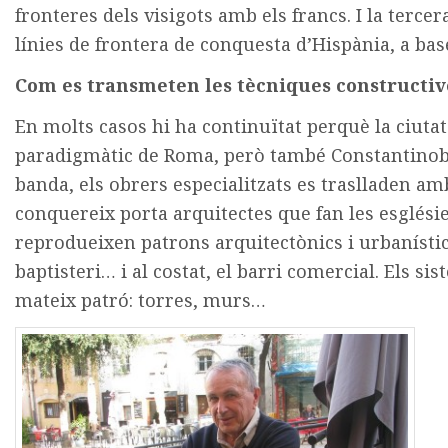
fronteres dels visigots amb els francs. I la tercer
línies de frontera de conquesta d’Hispània, a base
Com es transmeten les tècniques constructiv
En molts casos hi ha continuïtat perquè la ciuta
paradigmàtic de Roma, però també Constantinobl
banda, els obrers especialitzats es traslladen amb
conquereix porta arquitectes que fan les esglésies
reprodueixen patrons arquitectònics i urbanístics:
baptisteri… i al costat, el barri comercial. Els 
mateix patró: torres, murs…