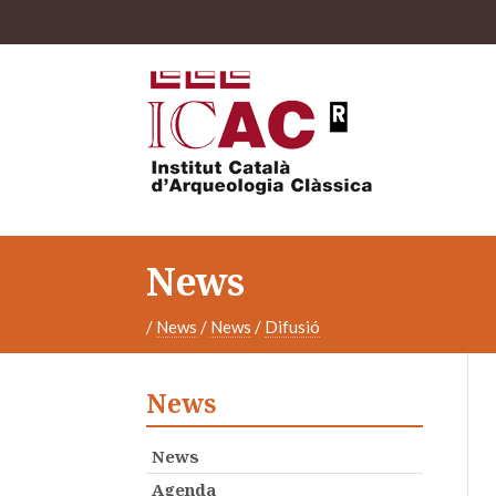
News
/
News
/
News
/
Difusió
News
News
Agenda