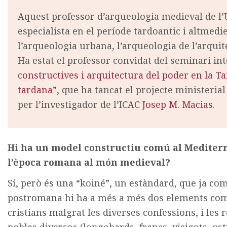
Aquest professor d’arqueologia medieval de l’Un
especialista en el període tardoantic i altmedie
l’arqueologia urbana, l’arqueologia de l’arquit
Ha estat el professor convidat del seminari in
constructives i arquitectura del poder en la T
tardana”
, que ha tancat el projecte ministeri
per l’investigador de l’ICAC
Josep M. Macias
.
Hi ha un model constructiu comú al Mediterra
l’època romana al món medieval?
Sí, però és una “koiné”, un estàndard, que ja co
postromana hi ha a més a més dos elements comun
cristians malgrat les diverses confessions, i les 
pobles diversos (longobards, francs, visigots, os