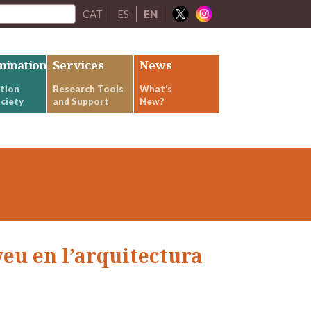
CAT
ES
EN
mination
Services
News
tion
Research Tools
What’s
ciety
and Support
New?
veu en l’arquitectura