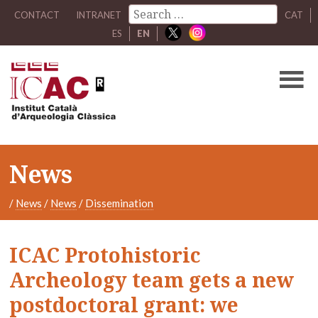
CONTACT
INTRANET
CAT
ES
EN
News
/
News
/
News
/
Dissemination
ICAC Protohistoric
Archeology team gets a new
postdoctoral grant: we