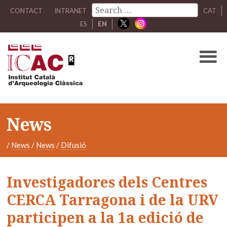
CONTACT
INTRANET
CAT
ES
EN
News
/
News
/
News
/
Difusió
Investigadores dels Centres
CERCA Tarragona i de la URV
participen a la 1a edició de