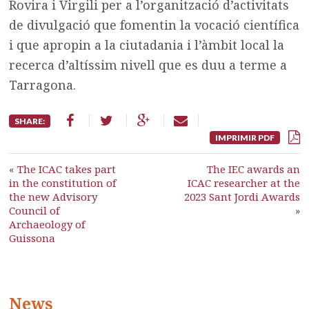
Rovira i Virgili per a l’organització d’activitats
de divulgació que fomentin la vocació científica
i que apropin a la ciutadania i l’àmbit local la
recerca d’altíssim nivell que es duu a terme a
Tarragona.
SHARE:
IMPRIMIR PDF
«
The ICAC takes part
The IEC awards an
in the constitution of
ICAC researcher at the
the new Advisory
2023 Sant Jordi Awards
Council of
»
Archaeology of
Guissona
News