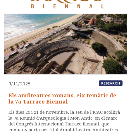
3/11/2025
RESEARCH
Els amfiteatres romans, eix temàtic de
la 7a Tarraco Biennal
Els dies 20 i 21 de novembre, la seu de l’ICAC acollirà
la 7a Reunió d’Arqueologia i Món Antic, en el marc
del Congrés Internacional Tarraco Biennal, que
enguany porta per títol Amphitheatra. Amfiteatres