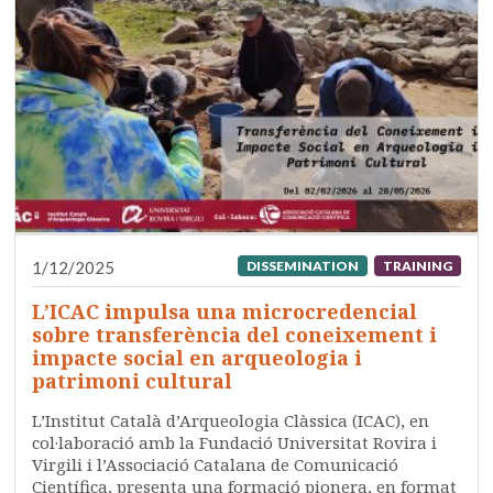
1/12/2025
DISSEMINATION
TRAINING
L’ICAC impulsa una microcredencial
sobre transferència del coneixement i
impacte social en arqueologia i
patrimoni cultural
L’Institut Català d’Arqueologia Clàssica (ICAC), en
col·laboració amb la Fundació Universitat Rovira i
Virgili i l’Associació Catalana de Comunicació
Científica, presenta una formació pionera, en format