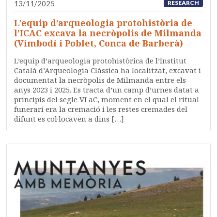
13/11/2025
RESEARCH
L’equip d’arqueologia protohistòria de
l’ICAC excava la necròpolis de Milmanda
(Vimbodí i Poblet, Conca de Barberà)
L’equip d’arqueologia protohistòrica de l’Institut
Català d’Arqueologia Clàssica ha localitzat, excavat i
documentat la necròpolis de Milmanda entre els
anys 2023 i 2025. Es tracta d’un camp d’urnes datat a
principis del segle VI aC, moment en el qual el ritual
funerari era la cremació i les restes cremades del
difunt es col·locaven a dins […]