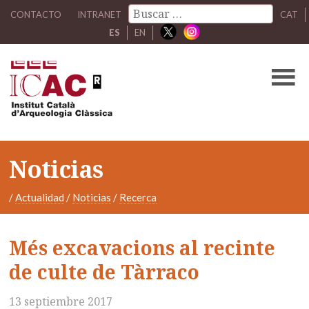
CONTACTO
INTRANET
CAT
ES
EN
Noticias
/
Actualidad
/
Noticias
/
Recerca
Més excavacions al recinte
de culte de Tàrraco
13 septiembre 2017