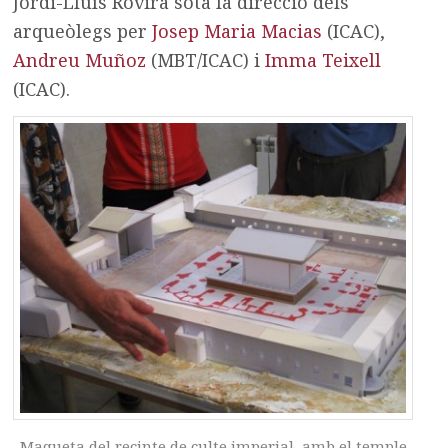
Jordi-Lluís Rovira sota la direcció dels
arqueòlegs per
Josep Maria Macias
(ICAC),
Andreu Muñoz
(MBT/ICAC) i
Imma Teixell
(ICAC).
Maqueta del recinte de culte imperial, amb el temple