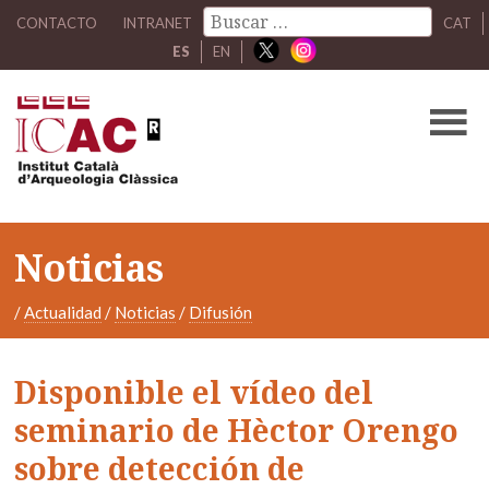
CONTACTO
INTRANET
CAT
ES
EN
Noticias
/
Actualidad
/
Noticias
/
Difusión
Disponible el vídeo del
seminario de Hèctor Orengo
sobre detección de