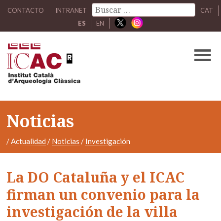
CONTACTO
INTRANET
CAT
ES
EN
Noticias
/
Actualidad
/
Noticias
/
Investigación
La DO Cataluña y el ICAC
firman un convenio para la
investigación de la villa