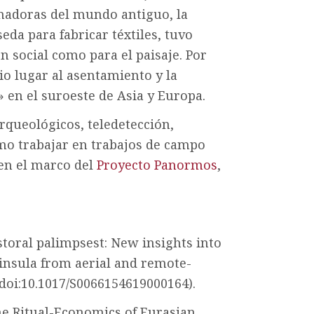
rmadoras del mundo antiguo, la
eda para fabricar téxtiles, tuvo
n social como para el paisaje. Por
io lugar al asentamiento y la
 en el suroeste de Asia y Europa.
rqueológicos, teledetección,
omo trabajar en trabajos de campo
 en el marco del
Proyecto Panormos
,
storal palimpsest: New insights into
ninsula from aerial and remote-
(doi:10.1017/S0066154619000164).
the Ritual-Economics of Eurasian