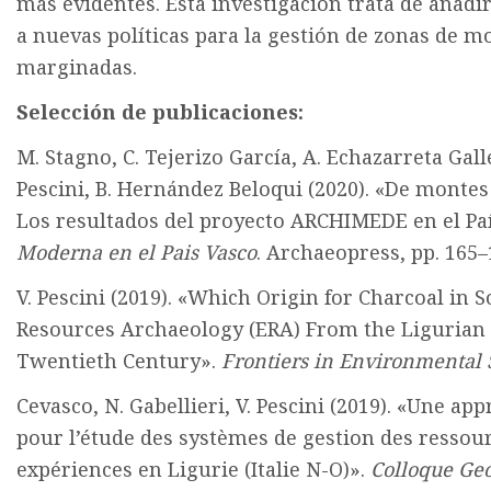
más evidentes. Esta investigación trata de añad
a nuevas políticas para la gestión de zonas de 
marginadas.
Selección de publicaciones:
M. Stagno, C. Tejerizo García, A. Echazarreta Gall
Pescini, B. Hernández Beloqui (2020). «De monte
Los resultados del proyecto ARCHIMEDE en el Pa
Moderna en el Pais Vasco
. Archaeopress, pp. 165–
V. Pescini (2019). «Which Origin for Charcoal in 
Resources Archaeology (ERA) From the Ligurian 
Twentieth Century».
Frontiers in Environmental 
Cevasco, N. Gabellieri, V. Pescini (2019). «Une a
pour l’étude des systèmes de gestion des ressou
expériences en Ligurie (Italie N-O)».
Colloque Ge