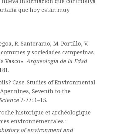
ir nueva información que contribuya
montaña que hoy están muy
egoa, R. Santeramo, M. Portillo, V.
s comunes y sociedades campesinas.
ís Vasco».
Arqueologia de la Edad
181.
Soils? Case-Studies of Environmental
Apennines, Seventh to the
Science
7-77: 1–15.
pproche historique et archéologique
rces environnementales :
ohistory of environment and