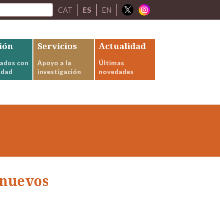
CAT
ES
EN
ión
Servicios
Actualidad
ados con
Apoyo a la
Últimas
edad
investigación
novedades
 nuevos