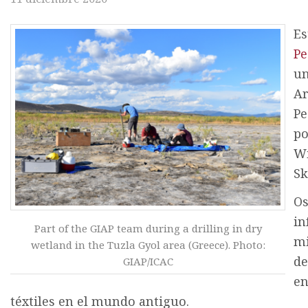
Es
Pe
un
Ar
Pe
po
Wi
Sk
Os
in
Part of the GIAP team during a drilling in dry
mi
wetland in the Tuzla Gyol area (Greece). Photo:
de
GIAP/ICAC
en
téxtiles en el mundo antiguo.