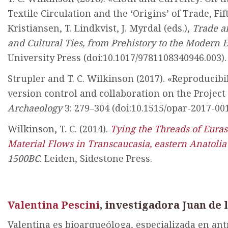
Textile Circulation and the ‘Origins’ of Trade, Fif
Kristiansen, T. Lindkvist, J. Myrdal (eds.),
Trade a
and Cultural Ties, from Prehistory to the Modern 
University Press (doi:10.1017/9781108340946.003).
Strupler and T. C. Wilkinson (2017). «Reproducibil
version control and collaboration on the Projec
Archaeology
3: 279–304 (doi:10.1515/opar-2017-001
Wilkinson, T. C. (2014).
Tying the Threads of Euras
Material Flows in Transcaucasia, eastern Anatolia
1500BC
. Leiden, Sidestone Press.
Valentina Pescini
, investigadora Juan de 
Valentina es bioarqueóloga, especializada en ant