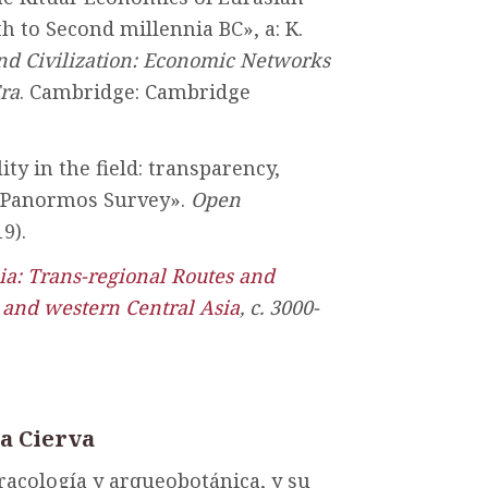
th to Second millennia BC», a: K.
nd Civilization: Economic Networks
Era
. Cambridge: Cambridge
ity in the field: transparency,
t Panormos Survey».
Open
9).
ia: Trans-regional Routes and
 and western Central Asia
, c. 3000-
la Cierva
racología y arqueobotánica, y su