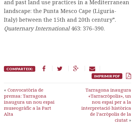
and past land use practices in a Mediterranean
landscape: the Punta Mesco Cape (Liguria-
Italy) between the 15th and 20th century”.
Quaternary International
463: 376–390.
COMPARTEIX:
IMPRIMIR PDF
«
Convocatòria de
Tarragona inaugura
premsa: Tarragona
«Tarracròpolis», un
inaugura un nou espai
nou espai per a la
museogràfic a la Part
interpretació històrica
Alta
de l’acròpolis de la
ciutat
»