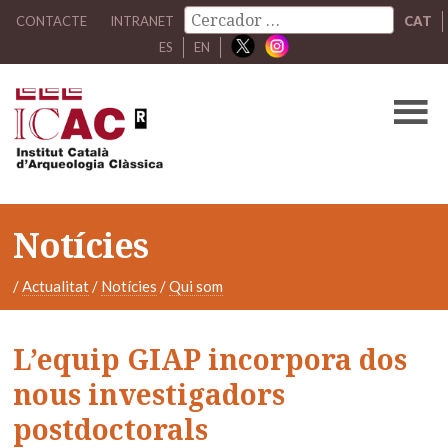
CONTACTE
INTRANET
CAT
ES
EN
Notícies
/
Actualitat
/
Notícies
/
Qui som
L’equip GIAP incorpora dos
nous investigadors
postdoctorals