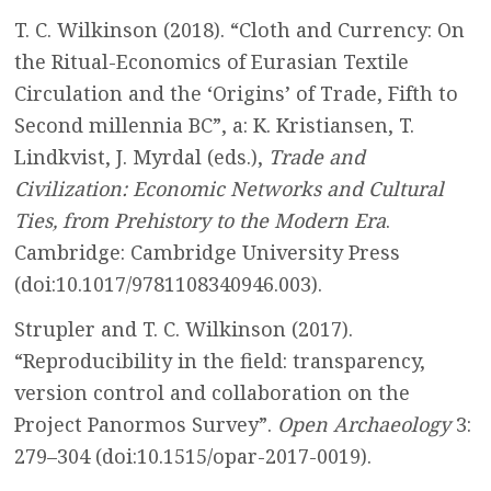
T. C. Wilkinson (2018). “Cloth and Currency: On
the Ritual-Economics of Eurasian Textile
Circulation and the ‘Origins’ of Trade, Fifth to
Second millennia BC”, a: K. Kristiansen, T.
Lindkvist, J. Myrdal (eds.),
Trade and
Civilization: Economic Networks and Cultural
Ties, from Prehistory to the Modern Era
.
Cambridge: Cambridge University Press
(doi:10.1017/9781108340946.003).
Strupler and T. C. Wilkinson (2017).
“Reproducibility in the field: transparency,
version control and collaboration on the
Project Panormos Survey”.
Open Archaeology
3:
279–304 (doi:10.1515/opar-2017-0019).