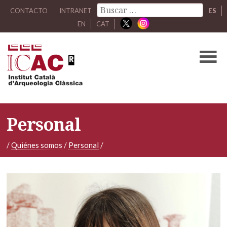
CONTACTO
INTRANET
ES
EN
CAT
Personal
/
Quiénes somos
/
Personal
/