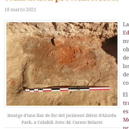
18 marzo 2021
La
Ed
mu
ob
de
lo
de
co
El
tr
es
Imatge d'una llar de foc del jaciment ibèric d'Alorda
Me
Park, a Calafell. Foto: M. Carme Belarte
pr