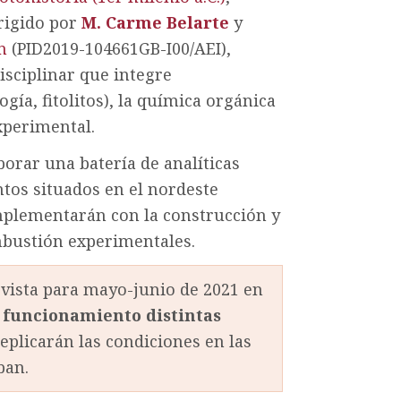
rigido por
M. Carme Belarte
y
n
(PID2019-104661GB-I00/AEI),
isciplinar que integre
ía, fitolitos), la química orgánica
xperimental.
orar una batería de analíticas
tos situados en el nordeste
omplementarán con la construcción y
mbustión experimentales.
evista para mayo-junio de 2021 en
 funcionamiento distintas
eplicarán las condiciones en las
ban.