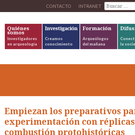
CONTACTO
INTRANET
Quiénes
Investigación
Formación
Difus
somos
Investigadores
Creamos
Arqueólogos
Conect
en arqueología
conocimiento
del mañana
la soci
Empiezan los preparativos pa
experimentación con réplicas 
combustión protohistóricas