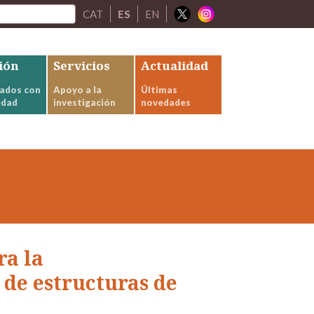
CAT
ES
EN
ión
Servicios
Actualidad
ados con
Apoyo a la
Últimas
edad
investigación
novedades
ra la
de estructuras de