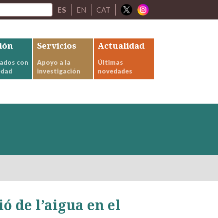
ES
EN
CAT
ión
Servicios
Actualidad
ados con
Apoyo a la
Últimas
edad
investigación
novedades
ó de l’aigua en el