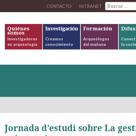
CONTACTO
INTRANET
Quiénes
Investigación
Formación
Difus
somos
Investigadores
Creamos
Arqueólogos
Conect
en arqueología
conocimiento
del mañana
la soci
Jornada d’estudi sobre La gesti