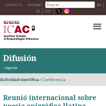
CONTACTO
INTRANET
ES
EN
CAT
Difusión
/
Agenda
Actividad científica
/
Conferencia
Reunió internacional sobre
poesia epigràfica llatina,