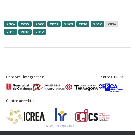
2026
2025
2022
2021
2020
2018
2017
2016
2015
2013
2012
Consorci integrat per:
Centre CERCA:
Centre acreditat: