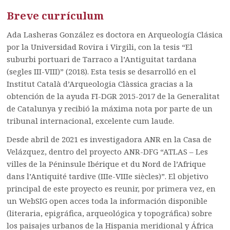
Breve currículum
Ada Lasheras González es doctora en Arqueología Clásica
por la Universidad Rovira i Virgili, con la tesis “El
suburbi portuari de Tarraco a l’Antiguitat tardana
(segles III-VIII)” (2018). Esta tesis se desarrolló en el
Institut Català d’Arqueologia Clàssica gracias a la
obtención de la ayuda FI-DGR 2015-2017 de la Generalitat
de Catalunya y recibió la máxima nota por parte de un
tribunal internacional, excelente cum laude.
Desde abril de 2021 es investigadora ANR en la Casa de
Velázquez, dentro del proyecto ANR-DFG “ATLAS – Les
villes de la Péninsule Ibérique et du Nord de l’Afrique
dans l’Antiquité tardive (IIIe-VIIIe siècles)”. El objetivo
principal de este proyecto es reunir, por primera vez, en
un WebSIG open acces toda la información disponible
(literaria, epigráfica, arqueológica y topográfica) sobre
los paisajes urbanos de la Hispania meridional y África