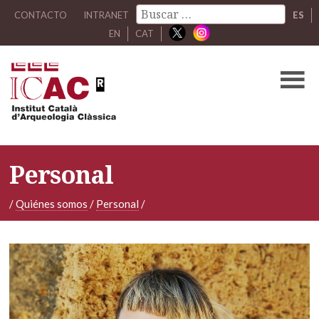
CONTACTO
INTRANET
ES
EN
CAT
Personal
/
Quiénes somos
/
Personal
/