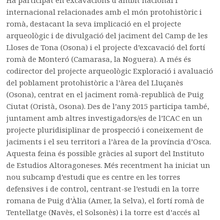
internacional relacionades amb el món protohistòric i
romà, destacant la seva implicació en el projecte
arqueològic i de divulgació del jaciment del Camp de les
Lloses de Tona (Osona) i el projecte d’excavació del fortí
romà de Monteró (Camarasa, la Noguera). A més és
codirector del projecte arqueològic Exploració i avaluació
del poblament protohistòric a l’àrea del Lluçanès
(Osona), centrat en el jaciment romà-republicà de Puig
Ciutat (Oristà, Osona). Des de l’any 2015 participa també,
juntament amb altres investigadors/es de l’ICAC en un
projecte pluridisiplinar de prospecció i coneixement de
jaciments i el seu territori a l’àrea de la província d’Osca.
Aquesta feina és possible gràcies al suport del Instituto
de Estudios Altoragoneses. Més recentment ha iniciat un
nou subcamp d’estudi que es centre en les torres
defensives i de control, centrant-se l’estudi en la torre
romana de Puig d’Àlia (Amer, la Selva), el fortí romà de
Tentellatge (Navès, el Solsonès) i la torre est d’accés al