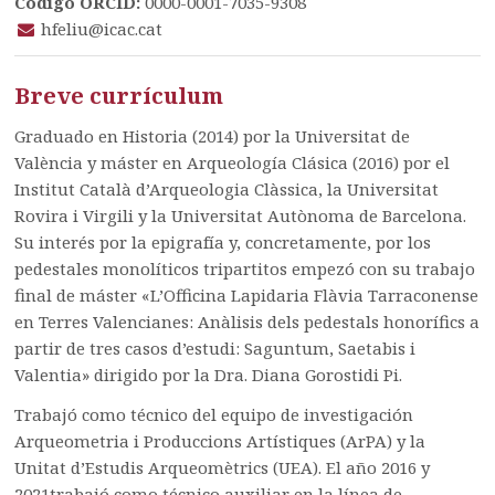
Código ORCID:
0000-0001-7035-9308
hfeliu@icac.cat
Breve currículum
Graduado en Historia (2014) por la Universitat de
València y máster en Arqueología Clásica (2016) por el
Institut Català d’Arqueologia Clàssica, la Universitat
Rovira i Virgili y la Universitat Autònoma de Barcelona.
Su interés por la epigrafía y, concretamente, por los
pedestales monolíticos tripartitos empezó con su trabajo
final de máster «L’Officina Lapidaria Flàvia Tarraconense
en Terres Valencianes: Anàlisis dels pedestals honorífics a
partir de tres casos d’estudi: Saguntum, Saetabis i
Valentia» dirigido por la Dra. Diana Gorostidi Pi.
Trabajó como técnico del equipo de investigación
Arqueometria i Produccions Artístiques (ArPA) y la
Unitat d’Estudis Arqueomètrics (UEA). El año 2016 y
2021trabajó como técnico auxiliar en la línea de