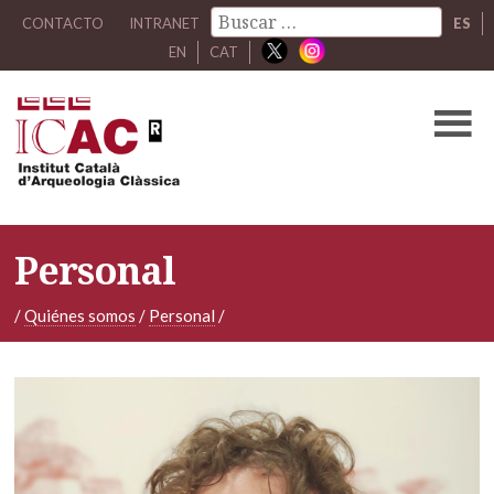
CONTACTO
INTRANET
ES
EN
CAT
Personal
/
Quiénes somos
/
Personal
/