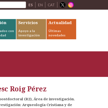
ES
EN
CAT
ión
Servicios
Actualidad
ados con
Apoyo a la
Últimas
edad
investigación
novedades
esc Roig Pérez
postdoctoral (R2), Área de investigación.
estigación: Arqueología Cristiana y de