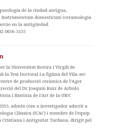
queología de la ciudad antigua,
a, Instrumentum domesticum (ceramología
mercio en la antigüedad.
02-0656-5155
um
r la Universitat Rovira i Virgili de
 la Tesi Doctoral La figlina del Vila-sec
centre de producció ceràmica de l’Ager
irecció del Dr. Joaquín Ruiz de Arbulo
òria i Història de l’Art de la URV.
 2015, admès com a investigador adscrit a
eologia Clàssica (ICAC) i membre de l’equip
 Cristiana i Antiguitat Tardana, dirigit pel