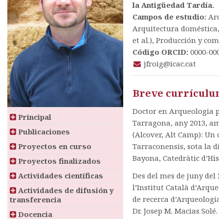
la Antigüedad Tardía.
Campos de estudio:
Ar
Arquitectura doméstic
et al.), Producción y co
Código ORCID:
0000-00
jfroig@icac.cat
Breve currícul
Doctor en Arqueologia pe
Principal
Tarragona, any 2013, amb
Publicaciones
(Alcover, Alt Camp): Un 
Proyectos en curso
Tarraconensis, sota la d
Bayona, Catedràtic d’Hist
Proyectos finalizados
Actividades científicas
Des del mes de juny del
l’Institut Català d’Arqu
Actividades de difusión y
de recerca d’Arqueologia
transferencia
Dr. Josep M. Macias Solé.
Docencia