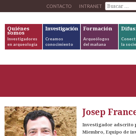
CONTACTO
INTRANET
Quiénes
Investigación
Formación
Difus
somos
Investigadores
Creamos
Arqueólogos
Conect
en arqueología
conocimiento
del mañana
la soci
Josep Franc
Investigador adscrito 
Miembro, Equipo de inv