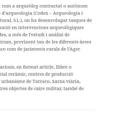
at com a arqueòleg contractat o autònom
s d’arqueologia (Codex – Arqueologia i
tural, S.L.), on ha desenvolupat tasques de
inació en intervencions arqueològiques
s, a més de l’estudi i anàlisi de
um, provinent tan de les diferents àrees
co com de jaciments rurals de l’Ager
cions, en format article, llibre o
ial ceràmic, centres de producció
i urbanisme de Tarraco, xarxa viària,
tres objectes de caire militar, també de