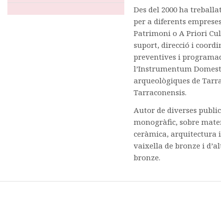
Des del 2000 ha treball
per a diferents emprese
Patrimoni o A Priori Cul
suport, direcció i coord
preventives i programade
l’Instrumentum Domestic
arqueològiques de Tarra
Tarraconensis.
Autor de diverses publica
monogràfic, sobre mater
ceràmica, arquitectura 
vaixella de bronze i d’al
bronze.