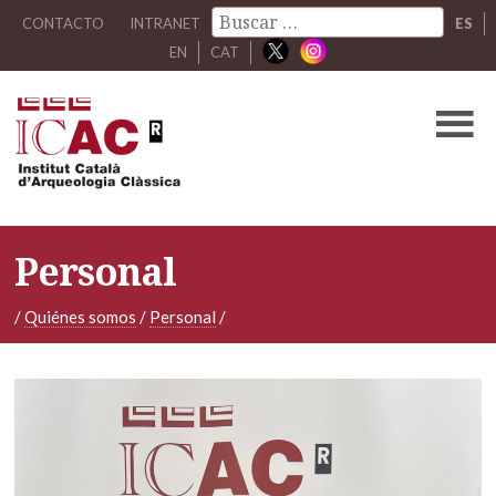
CONTACTO
INTRANET
ES
EN
CAT
Personal
/
Quiénes somos
/
Personal
/