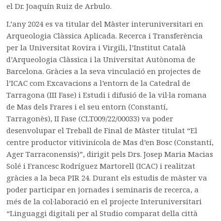
el Dr. Joaquín Ruiz de Arbulo.
L’any 2024 es va titular del Màster interuniversitari en
Arqueologia Clàssica Aplicada. Recerca i Transferència
per la Universitat Rovira i Virgili, l’Institut Català
d’Arqueologia Clàssica i la Universitat Autònoma de
Barcelona. Gràcies a la seva vinculació en projectes de
l’ICAC com Excavacions a l’entorn de la Catedral de
Tarragona (III Fase) i Estudi i difusió de la vil·la romana
de Mas dels Frares i el seu entorn (Constantí,
Tarragonès), II Fase (CLT009/22/00033) va poder
desenvolupar el Treball de Final de Màster titulat “El
centre productor vitivinícola de Mas d’en Bosc (Constantí,
Ager Tarraconensis)”, dirigit pels Drs. Josep Maria Macias
Solé i Francesc Rodríguez Martorell (ICAC) i realitzat
gràcies a la beca PIR 24. Durant els estudis de màster va
poder participar en jornades i seminaris de recerca, a
més de la col·laboració en el projecte Interuniversitari
“Linguaggi digitali per al Studio comparat della città