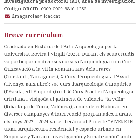
Investigadora predoctoral (R1), Área de investigación.
Código ORCID:
0009-0009-9816-1235
llmagarolas@icac.cat
Breve currículum
Graduada en Història de l’Art i Arqueologia per la
Universitat Rovira i Virgili (2023). Durant els seus estudis
va participar en diversos cursos d’arqueologia com Curs
d’Excavació a la Vil·la Romana Mas dels Frares
(Constantí, Tarragonès); X Curs d’Arqueologia a l’Assut
(Tivenys, Baix Ebre); 76è Curs d’Arqueologia d’Empúries
(l’Escala, Alt Empordà) o el 5è Curs Pràctic d’Arqueologia
Cristiana i Visigoda al Jaciment de València “la vella”
(Riba-Roja de Túria, València), a més de col·laborar en
diverses campanyes d’intervenció programades. Durant
els anys 2022 – 2024 va ser becària al Projecte “VIVERE IN
URBE. Arquitectura residencial y espacio urbano en
Emporiae y Tarraco. Investigación y Socialización” amb