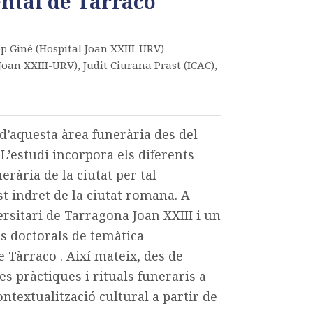
ental de Tàrraco
ep Giné (Hospital Joan XXIII-URV)
Joan XXIII-URV), Judit Ciurana Prast (ICAC),
 d’aquesta àrea funerària des del
 L’estudi incorpora els diferents
rària de la ciutat per tal
st indret de la ciutat romana. A
rsitari de Tarragona Joan XXIII i un
is doctorals de temàtica
e Tàrraco . Així mateix, des de
es pràctiques i rituals funeraris a
ontextualització cultural a partir de