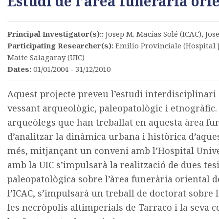
Estudi de l’àrea funerària ori
Principal Investigator(s)::
Josep M. Macias Solé (ICAC), Jos
Participating Researcher(s):
Emilio Provinciale (Hospital 
Maite Salagaray (UIC)
Dates:
01/01/2004 - 31/12/2010
Aquest projecte preveu l’estudi interdisciplinari
vessant arqueològic, paleopatològic i etnogràfic.
arqueòlegs que han treballat en aquesta àrea fune
d’analitzar la dinàmica urbana i històrica d’aque
més, mitjançant un conveni amb l’Hospital Unive
amb la UIC s’impulsarà la realització de dues tes
paleopatològica sobre l’àrea funerària oriental d
l’ICAC, s’impulsarà un treball de doctorat sobre l
les necròpolis altimperials de Tarraco i la seva c