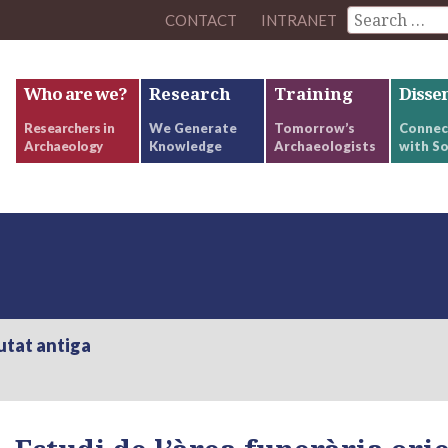
CONTACT
INTRANET
Who are we?
Research
Training
Disse
Researchers in
We Generate
Tomorrow’s
Connec
Archaeology
Knowledge
Archaeologists
with So
utat antiga