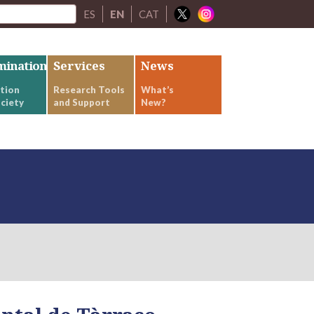
ES
EN
CAT
mination
Services
News
tion
Research Tools
What’s
ciety
and Support
New?