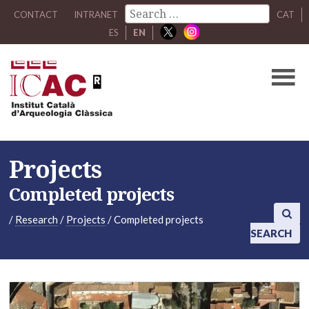
CONTACT
INTRANET
CAT
ES
EN
Projects
Completed projects
/
Research
/
Projects
/
Completed projects
SEARCH