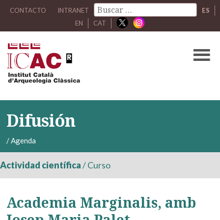
CONTACTO
INTRANET
ES
EN
CAT
Difusión
/
Agenda
Actividad científica
/
Curso
Academia Marginalis, amb
Josep Maria Palet