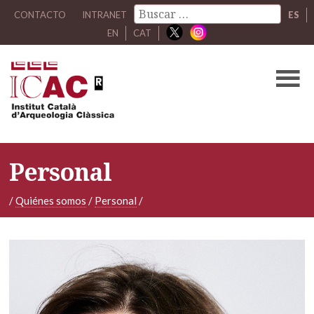
CONTACTO
INTRANET
ES
EN
CAT
Personal
/
Quiénes somos
/
Personal
/