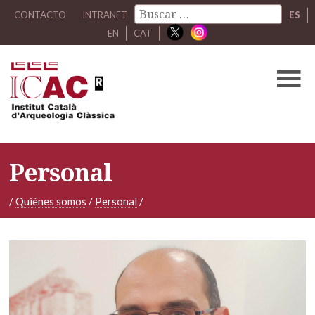
CONTACTO
INTRANET
ES
EN
CAT
Personal
/
Quiénes somos
/
Personal
/