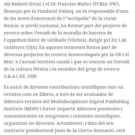
Ali Badawi (DGA) i el Dr. Franciso Nuñez (PCMA-UW),
finançat per la Fundació Palarq, on és responsable d’una
de les àrees d’excavació de l’“Acròpolis” de la ciutat
fenícia. A nivell nacional, ha format part del projecte de
recerca sobre l’estudi de la muralla de barrera de
l’
oppidum
ibèric de Giribaile (Vilches), dirigit pel Dr. L.M.
Gutiérrez (UJA). En aquests moments forma part de
diversos projectes de recerca desenvolupats per la UB i el
MAC a l’actual territori català i que se centren en l’estudi
de la cultura ibèrica i és membre del grup de recerca
G.R.A.C.P.E. (UB).
És autor de diverses contribucions científiques tant en
revistes com en llibres, a més de ser avaluador de
diferents revistes del Multidisciplinari Digital Publishing
Institute (MDPI) i haver impartit diferents ponències i
comunicacions en congressos i reunions científiques,
organitzat-ne diversos. Actualment, i dins del seu
contracte postdoctoral Juan de la Cierva-formació, està