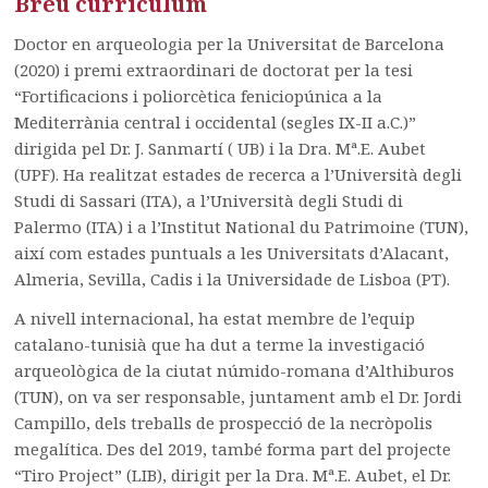
Breu currículum
Doctor en arqueologia per la Universitat de Barcelona
(2020) i premi extraordinari de doctorat per la tesi
“Fortificacions i poliorcètica feniciopúnica a la
Mediterrània central i occidental (segles IX-II a.C.)”
dirigida pel Dr. J. Sanmartí ( UB) i la Dra. Mª.E. Aubet
(UPF). Ha realitzat estades de recerca a l’Università degli
Studi di Sassari (ITA), a l’Università degli Studi di
Palermo (ITA) i a l’Institut National du Patrimoine (TUN),
així com estades puntuals a les Universitats d’Alacant,
Almeria, Sevilla, Cadis i la Universidade de Lisboa (PT).
A nivell internacional, ha estat membre de l’equip
catalano-tunisià que ha dut a terme la investigació
arqueològica de la ciutat númido-romana d’Althiburos
(TUN), on va ser responsable, juntament amb el Dr. Jordi
Campillo, dels treballs de prospecció de la necròpolis
megalítica. Des del 2019, també forma part del projecte
“Tiro Project” (LIB), dirigit per la Dra. Mª.E. Aubet, el Dr.