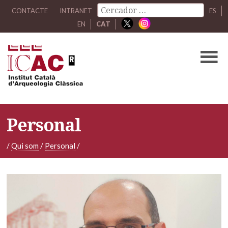
CONTACTE
INTRANET
ES
EN
CAT
Personal
/
Qui som
/
Personal
/