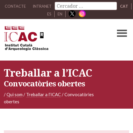
CONTACTE
INTRANET
CAT
ES
EN
Treballar a l’ICAC
Convocatòries obertes
/
Qui som
/
Treballar a l’ICAC
/
Convocatòries
obertes