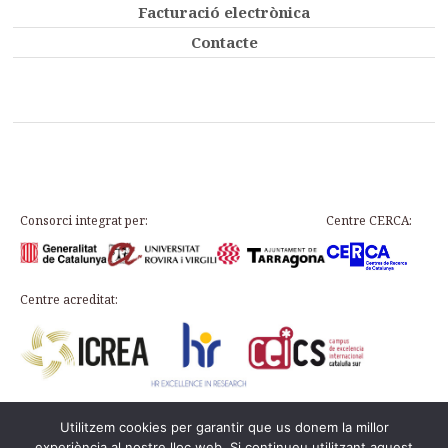
Facturació electrònica
Contacte
Consorci integrat per:
Centre CERCA:
Centre acreditat:
Utilitzem cookies per garantir que us donem la millor
Plaça d’en Rovellat, s/n, 43003 Tarragona
experiència al nostre lloc web. Si continueu utilitzant aquest