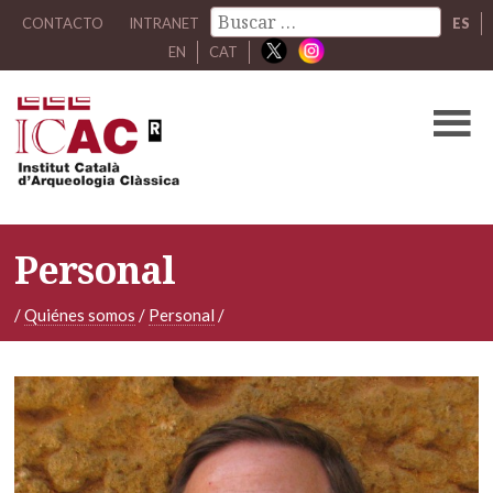
CONTACTO
INTRANET
ES
EN
CAT
Personal
/
Quiénes somos
/
Personal
/