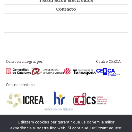
Contacto
Consorci integrat per:
Centre CERCA:
Centre acreditat:
Utilitzem cookies per garantir que us donem la millor
Plaça d’en Rovellat, s/n, 43003 Tarragona
experiència al nostre lloc web. Si continueu utilitzant aquest
Teléfono: 977 24 91 33 · info@icac.cat