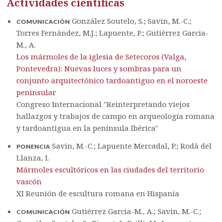
Actividades científicas
González Soutelo, S.; Savin, M.-C.;
COMUNICACIÓN
Torres Fernández, M.J.; Lapuente, P.; Gutiérrez Garcia-
M., A.
Los mármoles de la iglesia de Setecoros (Valga,
Pontevedra): Nuevas luces y sombras para un
conjunto arquitectónico tardoantiguo en el noroeste
peninsular
Congreso Internacional "Reinterpretando viejos
hallazgos y trabajos de campo en arqueología romana
y tardoantigua en la península Ibérica"
Savin, M.-C.; Lapuente Mercadal, P.; Rodà del
PONENCIA
Llanza, I.
Mármoles escultóricos en las ciudades del territorio
vascón
XI Reunión de escultura romana en Hispania
Gutiérrez Garcia-M., A.; Savin, M.-C.;
COMUNICACIÓN