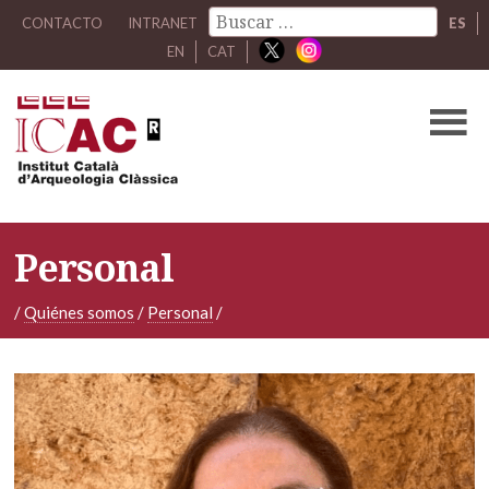
CONTACTO
INTRANET
ES
EN
CAT
Personal
/
Quiénes somos
/
Personal
/