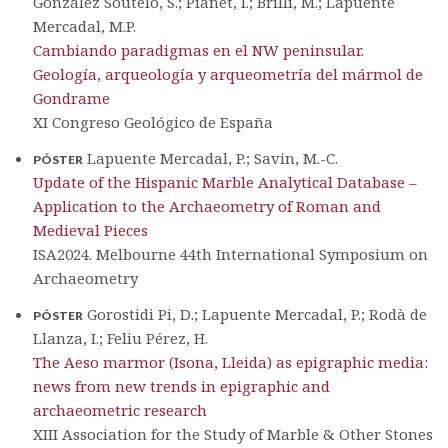
González Soutelo, S.; Pianet, I.; Brilli, M.; Lapuente
Mercadal, M.P.
Cambiando paradigmas en el NW peninsular.
Geología, arqueología y arqueometría del mármol de
Gondrame
XI Congreso Geológico de España
Lapuente Mercadal, P.; Savin, M.-C.
PÓSTER
Update of the Hispanic Marble Analytical Database –
Application to the Archaeometry of Roman and
Medieval Pieces
ISA2024.​ Melbourne 44th International Symposium on
Archaeometry
Gorostidi Pi, D.; Lapuente Mercadal, P.; Rodà de
PÓSTER
Llanza, I.; Feliu Pérez, H.
The Aeso marmor (Isona, Lleida) as epigraphic media:
news from new trends in epigraphic and
archaeometric research
XIII Association for the Study of Marble & Other Stones