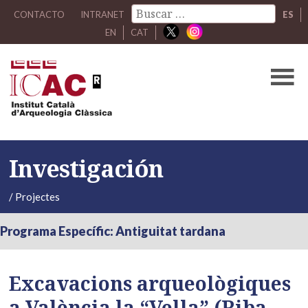
CONTACTO
INTRANET
ES
EN
CAT
Investigación
/
Projectes
Programa Específic: Antiguitat tardana
Excavacions arqueològiques
a València la “Vella” (Riba