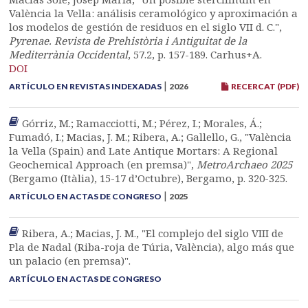
València la Vella: análisis ceramológico y aproximación a
los modelos de gestión de residuos en el siglo VII d. C.",
Pyrenae. Revista de Prehistòria i Antiguitat de la
Mediterrània Occidental
, 57.2, p. 157-189. Carhus+A.
DOI
|
ARTÍCULO EN REVISTAS INDEXADAS
2026
RECERCAT (PDF)
Górriz, M.; Ramacciotti, M.; Pérez, I.; Morales, Á.;
Fumadó, I.; Macias, J. M.; Ribera, A.; Gallello, G., "València
la Vella (Spain) and Late Antique Mortars: A Regional
Geochemical Approach (en premsa)",
MetroArchaeo 2025
(Bergamo (Itàlia), 15-17 d’Octubre), Bergamo, p. 320-325.
|
ARTÍCULO EN ACTAS DE CONGRESO
2025
Ribera, A.; Macias, J. M., "El complejo del siglo VIII de
Pla de Nadal (Riba-roja de Túria, València), algo más que
un palacio (en premsa)".
ARTÍCULO EN ACTAS DE CONGRESO