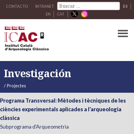
CONTACTO
INTRANET
ES
EN
CAT
Investigación
/
Projectes
Programa Transversal: Mètodes i tècniques de les
ciències experimentals aplicades a l’arqueologia
clàssica
Subprograma d'Arqueometria