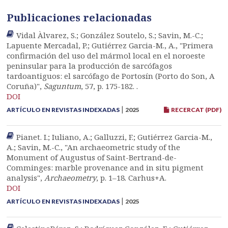
Publicaciones relacionadas
Vidal Àlvarez, S.; González Soutelo, S.; Savin, M.-C.;
Lapuente Mercadal, P.; Gutiérrez Garcia-M., A., "Primera
confirmación del uso del mármol local en el noroeste
peninsular para la producción de sarcófagos
tardoantiguos: el sarcófago de Portosín (Porto do Son, A
Coruña)",
Saguntum
, 57, p. 175-182. .
DOI
|
ARTÍCULO EN REVISTAS INDEXADAS
2025
RECERCAT (PDF)
Pianet. I.; Iuliano, A.; Galluzzi, F.; Gutiérrez Garcia-M.,
A.; Savin, M.-C., "An archaeometric study of the
Monument of Augustus of Saint-Bertrand-de-
Comminges: marble provenance and in situ pigment
analysis",
Archaeometry
, p. 1–18. Carhus+A.
DOI
|
ARTÍCULO EN REVISTAS INDEXADAS
2025