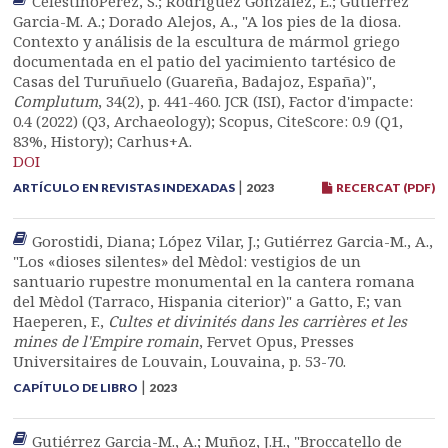
CelestinoPérez, S.; Rodríguez González, E.; Gutiérrez
Garcia-M. A.; Dorado Alejos, A., "A los pies de la diosa.
Contexto y análisis de la escultura de mármol griego
documentada en el patio del yacimiento tartésico de
Casas del Turuñuelo (Guareña, Badajoz, España)",
Complutum
, 34(2), p. 441-460. JCR (ISI), Factor d'impacte:
0.4 (2022) (Q3, Archaeology); Scopus, CiteScore: 0.9 (Q1,
83%, History); Carhus+A.
DOI
|
ARTÍCULO EN REVISTAS INDEXADAS
2023
RECERCAT (PDF)
Gorostidi, Diana; López Vilar, J.; Gutiérrez Garcia-M., A.,
"Los «dioses silentes» del Mèdol: vestigios de un
santuario rupestre monumental en la cantera romana
del Mèdol (Tarraco, Hispania citerior)" a Gatto, F.; van
Haeperen, F.,
Cultes et divinités dans les carrières et les
mines de l'Empire romain
, Fervet Opus, Presses
Universitaires de Louvain, Louvaina, p. 53-70.
|
CAPÍTULO DE LIBRO
2023
Gutiérrez Garcia-M., A.; Muñoz, J.H., "Broccatello de