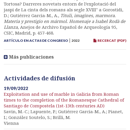
Tortosa? Darreres novetats entorn de l’explotació del
jaspi de La cinta dels romans als segle XVIII" a Gorostidi,
D.; Gutiérrez Garcia-M., A.,
Tituli, imagines, marmora.
Materia y prestigio en mármol. Homenaje a Isabel Rodà de
Llanza
, Anejos de Archivo Español de Arqueología 95,
CSIC, Madrid, p. 457-468.
|
ARTÍCULO EN ACTAS DE CONGRESO
2022
RECERCAT (PDF)
Más publicaciones
Actividades de difusión
19/09/2022
Exploitation and use of marble in Galicia from Roman
times to the completion of the Romanesque Cathedral of
Santiago de Compostela (1st-13th centuries AD)
Savin, M.-C.; Lapuente, P.; Gutiérrez Garcia-M., A.; Pianet,
I.; González Soutelo, S.; Brilli, M.
Vienna