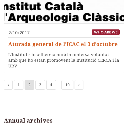
2/10/2017
WHO ARE WE
Aturada general de l’ICAC el 3 d’octubre
L’Institut s'hi adhereix amb la mateixa voluntat
amb què ho estan promovent la Institució CERCA i la
URV.
1
2
3
4
…
10
Annual archives