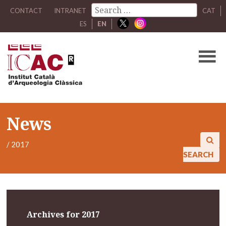
CONTACT
INTRANET
CAT
ES
EN
News
/
2017
SEARCH
Archives for 2017